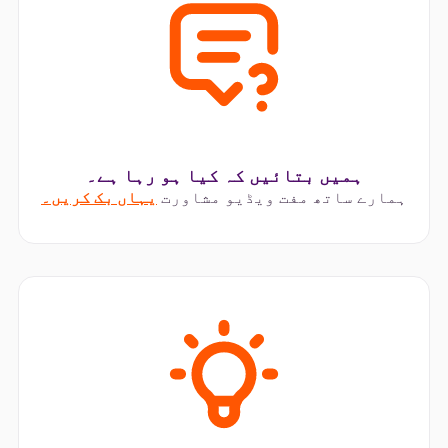
ہمیں بتائیں کہ کیا ہو رہا ہے۔
ہمارے ساتھ مفت ویڈیو مشاورت
یہاں بک کریں۔