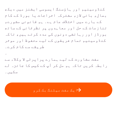
کنڈومینیم اور ہاؤسنگ ایسوسی ایشنز میں دیکھ
بھال، بائی لاز، مشترکہ اخراجات یا بورڈ کے کام
کے بارے میں اختلاف عام ہے۔ ہم قانونی مشورے،
تنازعات کے حل اور معاہدوں پر نظرثانی کے ساتھ
بورڈز اور رہائشی دونوں کی مدد کرتے ہیں، تاکہ
کنڈومینیم تمام فریقوں کے لیے محفوظ اور موثر
طریقے سے کام کرے۔
۔
مفت مشاورت کے لیے ہمارے پراپرٹی لا وکلاء سے
رابطہ کریں تاکہ ہم مل کر آپ کے کیس کا جائزہ لے
سکیں۔
ایک مفت میٹنگ بک کرو