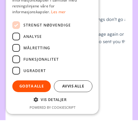
informasjonskapsler i samsvar med
retningslinjene våre for
informasjonskapsler.
Les mer
STRENGT NØDVENDIGE
ANALYSE
MÅLRETTING
FUNKSJONALITET
UGRADERT
GODTA ALLE
AVVIS ALLE
VIS DETALJER
POWERED BY COOKIESCRIPT