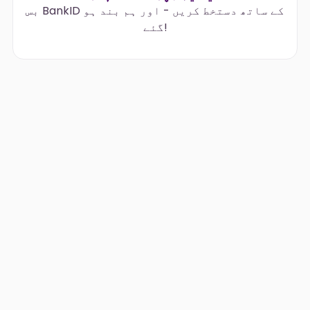
بس BankID کے ساتھ دستخط کریں - اور ہم بند ہو
گئے!