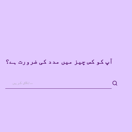
آپ کو کس چیز میں مدد کی ضرورت ہے؟