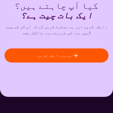
کیا آپ چاہتے ہیں؟
ایک بات چیت ہے؟
رابطہ کریں اور ہم معلوم کریں گے کہ آپ کو کس چیز
میں مدد کی ضرورت ہے، بالکل مفت!
ہم سے رابطہ کریں۔