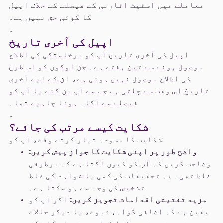
معاملے میں اسٹیٹ اٹارنی کے فیصلے کے خلاف اپیل
کا کوئی حق نہیں ہے۔
۔
اپیل کی آخری تاریخ
اپیل کی آخری تاریخ آپ کو برخاستگی کی اطلاع
موصول ہونے سے تین ہفتے ہے۔ جن لوگوں کو اس طرح
کی اطلاع موصول نہیں ہوئی ہے، ان کے لیے آخری
تاریخ اس وقت سے چلتی ہے جب سے آپ بن گئے یا آپ کو
فیصلے سے آگاہ ہونا چاہیے تھا۔
۔
شکایت کیسے مرتب کی جائے؟
شکایت کا مسودہ تیار کرتے وقت، آپ کو:
واضح طور پر اپنی شکایت کا جواز پیش کریں:
وضاحت کریں کہ آپ کو کیوں لگتا ہے کہ برطرفی
غلط تھی۔ یہ تحقیقات کی کمی یا شواہد کی غلط
تشخیص کی وجہ سے ہو سکتا ہے۔
مزید تفتیشی اقدامات تجویز کریں:
اگر آپ کو
یقین ہے کہ اضافی گواہ، ثبوت، یا دیگر حالات