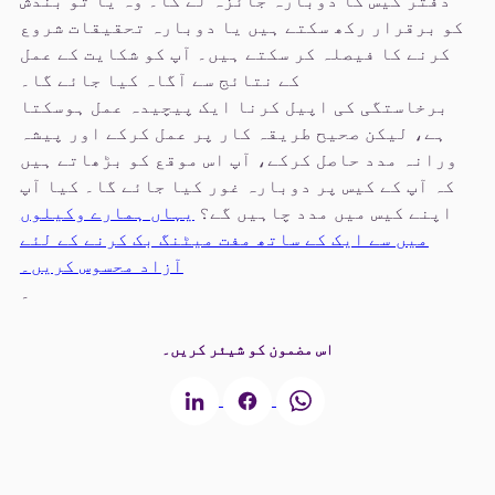
دفتر کیس کا دوبارہ جائزہ لے گا۔ وہ یا تو بندش
کو برقرار رکھ سکتے ہیں یا دوبارہ تحقیقات شروع
کرنے کا فیصلہ کر سکتے ہیں۔ آپ کو شکایت کے عمل
کے نتائج سے آگاہ کیا جائے گا۔
برخاستگی کی اپیل کرنا ایک پیچیدہ عمل ہوسکتا
ہے، لیکن صحیح طریقہ کار پر عمل کرکے اور پیشہ
ورانہ مدد حاصل کرکے، آپ اس موقع کو بڑھاتے ہیں
کہ آپ کے کیس پر دوبارہ غور کیا جائے گا۔ کیا آپ
اپنے کیس میں مدد چاہیں گے؟
یہاں ہمارے وکیلوں
میں سے ایک کے ساتھ مفت میٹنگ بک کرنے کے لئے
آزاد محسوس کریں۔
۔
اس مضمون کو شیئر کریں۔