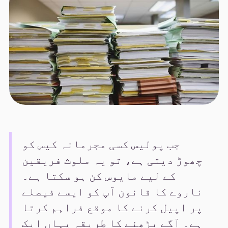
جب پولیس کسی مجرمانہ کیس کو
چھوڑ دیتی ہے، تو یہ ملوث فریقین
کے لیے مایوس کن ہو سکتا ہے۔
ناروے کا قانون آپ کو ایسے فیصلے
پر اپیل کرنے کا موقع فراہم کرتا
ہے۔ آگے بڑھنے کا طریقہ یہاں ایک