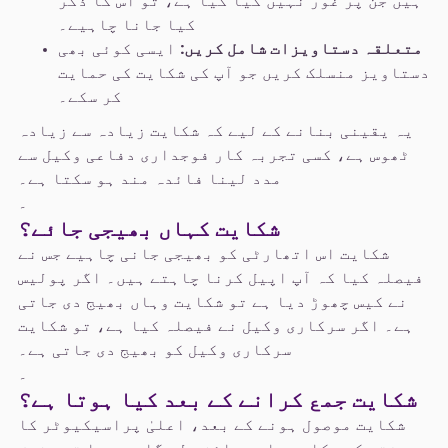
ہیں جن پر غور نہیں کیا گیا ہے، تو اس کا ذکر
کیا جانا چاہیے۔
متعلقہ دستاویزات شامل کریں:
ایسی کوئی بھی
دستاویز منسلک کریں جو آپ کی شکایت کی حمایت
کر سکے۔
یہ یقینی بنانے کے لیے کہ شکایت زیادہ سے زیادہ
ٹھوس ہے، کسی تجربہ کار فوجداری دفاعی وکیل سے
مدد لینا فائدہ مند ہو سکتا ہے۔
۔
شکایت کہاں بھیجی جائے؟
شکایت اس اتھارٹی کو بھیجی جانی چاہیے جس نے
فیصلہ کیا کہ آپ اپیل کرنا چاہتے ہیں۔ اگر پولیس
نے کیس چھوڑ دیا ہے تو شکایت وہاں بھیج دی جاتی
ہے۔ اگر سرکاری وکیل نے فیصلہ کیا ہے، تو شکایت
سرکاری وکیل کو بھیج دی جاتی ہے۔
۔
شکایت جمع کرانے کے بعد کیا ہوتا ہے؟
شکایت موصول ہونے کے بعد، اعلیٰ پراسیکیوٹر کا