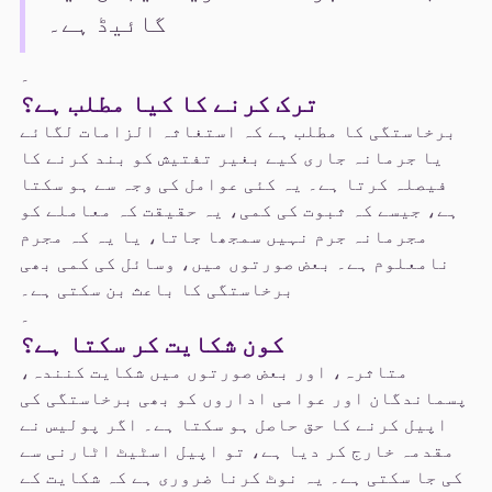
گائیڈ ہے۔
۔
ترک کرنے کا کیا مطلب ہے؟
برخاستگی کا مطلب ہے کہ استغاثہ الزامات لگائے
یا جرمانہ جاری کیے بغیر تفتیش کو بند کرنے کا
فیصلہ کرتا ہے۔ یہ کئی عوامل کی وجہ سے ہو سکتا
ہے، جیسے کہ ثبوت کی کمی، یہ حقیقت کہ معاملے کو
مجرمانہ جرم نہیں سمجھا جاتا، یا یہ کہ مجرم
نامعلوم ہے۔ بعض صورتوں میں، وسائل کی کمی بھی
برخاستگی کا باعث بن سکتی ہے۔
۔
کون شکایت کر سکتا ہے؟
متاثرہ، اور بعض صورتوں میں شکایت کنندہ،
پسماندگان اور عوامی اداروں کو بھی برخاستگی کی
اپیل کرنے کا حق حاصل ہو سکتا ہے۔ اگر پولیس نے
مقدمہ خارج کر دیا ہے، تو اپیل اسٹیٹ اٹارنی سے
کی جا سکتی ہے۔ یہ نوٹ کرنا ضروری ہے کہ شکایت کے