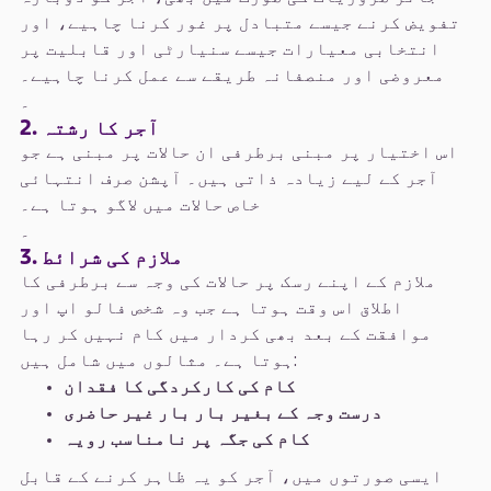
تفویض کرنے جیسے متبادل پر غور کرنا چاہیے، اور
انتخابی معیارات جیسے سنیارٹی اور قابلیت پر
معروضی اور منصفانہ طریقے سے عمل کرنا چاہیے۔
۔
2. آجر کا رشتہ
اس اختیار پر مبنی برطرفی ان حالات پر مبنی ہے جو
آجر کے لیے زیادہ ذاتی ہیں۔ آپشن صرف انتہائی
خاص حالات میں لاگو ہوتا ہے۔
۔
3. ملازم کی شرائط
ملازم کے اپنے رسک پر حالات کی وجہ سے برطرفی کا
اطلاق اس وقت ہوتا ہے جب وہ شخص فالو اپ اور
موافقت کے بعد بھی کردار میں کام نہیں کر رہا
ہوتا ہے۔ مثالوں میں شامل ہیں:
کام کی کارکردگی کا فقدان
درست وجہ کے بغیر بار بار غیر حاضری
کام کی جگہ پر نامناسب رویہ
ایسی صورتوں میں، آجر کو یہ ظاہر کرنے کے قابل