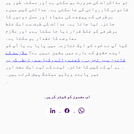
تو مذاکرات کی ضرورت ہو سکتی ہے اور ممکنہ طور پر
قانونی کارروائی کی جا سکتی ہے۔ عدالتی کیس میں،
برطرفی کے پیچھے کی بنیاد اور عمل دونوں کا
جائزہ لیا جاتا ہے۔ عدالت کی طرف سے ایک غلط
برطرفی کو غلط قرار دیا جا سکتا ہے، اور ملازم
معاوضے کا حقدار ہو سکتا ہے۔
کیا آپ نے خود کو ایک تنازعہ میں پایا ہے یا آپ کو
اپنے حقوق کے بارے میں یقین نہیں ہے؟
ملازمت کے
قانون میں تجربہ رکھنے والے وکیل سے رابطہ کریں
۔ ہم آپ کے کیس کا جائزہ لینے کے لیے ایک مفت اور
غیر پابند ویڈیو میٹنگ پیش کرتے ہیں۔
۔
اس مضمون کو شیئر کریں۔