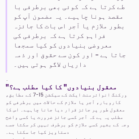
طے کرتا ہے کہ کوئی بھی برطرفی با
مقصد ہونا چاہیے۔ یہ مضمون آپ کو
بطور ملازم یا آجر اس بات کا جائزہ
فراہم کرتا ہے کہ برطرفی کی
معروضی بنیادوں کو کیا سمجھا
جاتا ہے – اور کون سے حقوق اور ذمہ
داریاں لاگو ہوتی ہیں۔
۔
"معقول بنیادوں" کا کیا مطلب ہے؟
ورکنگ انوائرمنٹ ایکٹ کے سیکشن 15-7 کے مطابق،
کاروبار، آجر یا ملازم کے حالات میں برطرفی کو
معقول طور پر جائز قرار دیا جانا چاہیے۔ اس کا
مطلب یہ ہے کہ آجر کسی جائز ضرورت یا کسی واضح
وجہ کے بغیر کسی ملازم کو برطرف نہیں کر سکتا جسے
دستاویز کیا جا سکتا ہے۔