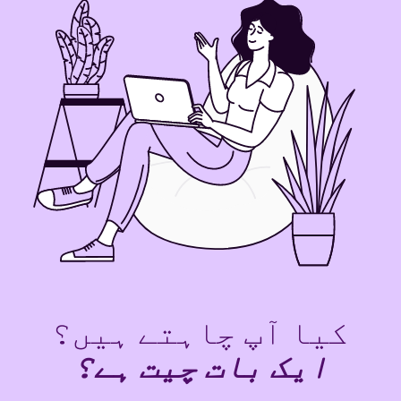
کیا آپ چاہتے ہیں؟
ایک بات چیت ہے؟