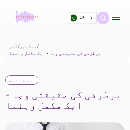
UR
/
مضامین
/
گھر
برطرفی کی حقیقتی وجہ - ایک مکمل رہنما
مزدوروں کا قانون
برطرفی کی حقیقتی وجہ -
ایک مکمل رہنما