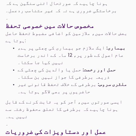
ہونا چاہیے کہ صورتحال اتنی سنگین ہے کہ
برخاستگی ضروری ہے نہ کہ غیر متناسب ردعمل۔
۔
مخصوص حالات میں خصوصی تحفظ
بعض حالات میں، ملازمین کو اضافی مضبوط تحفظ حاصل
ہوتا ہے:
بیماری:
ایک ملازم جو بیماری کی چھٹی پر ہے،
عام اصول کے طور پر، 12 ماہ کے اندر برخاست
نہیں کیا جا سکتا۔
حمل اور رخصت:
حمل یا والدین کی چھٹی کے
ذریعہ برطرفی کا جواز نہیں بن سکتا۔
ملٹری سروس:
برطرفی کے خلاف تحفظ قانونی غیر
حاضریوں پر بھی لاگو ہوتا ہے۔
ایسی صورتوں میں، آجر کو یہ ثابت کرنے کے قابل
ہونا چاہیے کہ برطرفی کا تعلق محفوظ رشتہ سے
نہیں ہے۔
۔
عمل اور دستاویزات کی ضروریات