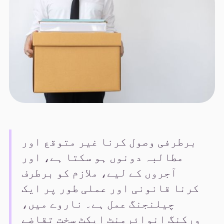
برطرفی وصول کرنا غیر متوقع اور
مطالبہ دونوں ہو سکتا ہے، اور
آجروں کے لیے، ملازم کو برطرف
کرنا قانونی اور عملی طور پر ایک
چیلنجنگ عمل ہے۔ ناروے میں،
ورکنگ انوائرمنٹ ایکٹ سخت تقاضے